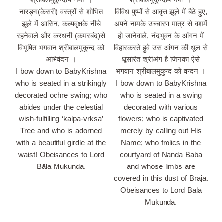
नारङ्ग(केसरी) वस्त्रों से शोभित
विविध पुष्पों से आवृत्त झूले में बैठे हुए,
झूले में आसिन, कल्पवृक्षके नीचे
अपने नामके उच्चारण मात्र से वशमें
रहनेवाले और करधनी (कमरबंद)से
हो जानेवाले, नंदभुवन के आंगन में
विभूषित भगवान श्रीबालमुकुन्द को
विहारकरते हुवे उस आंगन की धूल से
अभिवंदन ।
धूसरित श्रीअंग है जिनका ऐसे
I bow down to BabyKrishna
भगवान श्रीबालमुकुन्द को वन्दन ।
who is seated in a strikingly
I bow down to BabyKrishna
decorated ochre swing; who
who is seated in a swing
abides under the celestial
decorated with various
wish-fulfilling ‘kalpa-vṛkṣa’
flowers; who is captivated
Tree and who is adorned
merely by calling out His
with a beautiful girdle at the
Name; who frolics in the
waist! Obeisances to Lord
courtyard of Nanda Baba
Bāla Mukunda.
and whose limbs are
covered in this dust of Braja.
Obeisances to Lord Bāla
Mukunda.