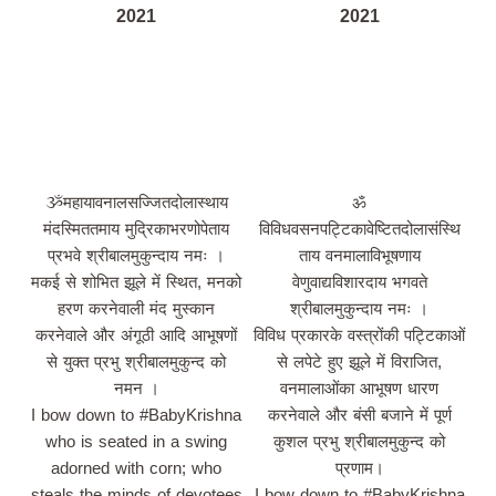
2021
2021
ૐमहायावनालसज्जितदोलास्थाय
ॐ
मंदस्मिततमाय मुद्रिकाभरणोपेताय
विविधवसनपट्टिकावेष्टितदोलासंस्थि
प्रभवे श्रीबालमुकुन्दाय नमः ।
ताय वनमालाविभूषणाय
मकई से शोभित झूले में स्थित, मनको
वेणुवाद्यविशारदाय भगवते
हरण करनेवाली मंद मुस्कान
श्रीबालमुकुन्दाय नमः ।
करनेवाले और अंगूठी आदि आभूषणों
विविध प्रकारके वस्त्रोंकी पट्टिकाओं
से युक्त प्रभु श्रीबालमुकुन्द को
से लपेटे हुए झूले में विराजित,
नमन ।
वनमालाओंका आभूषण धारण
I bow down to #BabyKrishna
करनेवाले और बंसी बजाने में पूर्ण
who is seated in a swing
कुशल प्रभु श्रीबालमुकुन्द को
adorned with corn; who
प्रणाम।
steals the minds of devotees
I bow down to #BabyKrishna