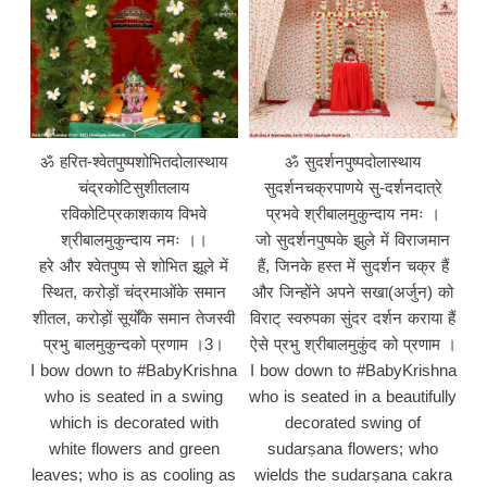
ॐ हरित-श्वेतपुष्पशोभितदोलास्थाय
ॐ सुदर्शनपुष्पदोलास्थाय
चंद्रकोटिसुशीतलाय
सुदर्शनचक्रपाणये सु-दर्शनदात्रे
रविकोटिप्रकाशकाय विभवे
प्रभवे श्रीबालमुकुन्दाय नमः ।
श्रीबालमुकुन्दाय नमः ।।
जो सुदर्शनपुष्पके झुले में विराजमान
हरे और श्वेतपुष्प से शोभित झूले में
हैं, जिनके हस्त में सुदर्शन चक्र हैं
स्थित, करोड़ों चंद्रमाओंके समान
और जिन्होंने अपने सखा(अर्जुन) को
शीतल, करोड़ों सूर्योंके समान तेजस्वी
विराट् स्वरुपका सुंदर दर्शन कराया हैं
प्रभु बालमुकुन्दको प्रणाम ।3।
ऐसे प्रभु श्रीबालमुकुंद को प्रणाम ।
I bow down to #BabyKrishna
I bow down to #BabyKrishna
who is seated in a swing
who is seated in a beautifully
which is decorated with
decorated swing of
white flowers and green
sudarṣana flowers; who
leaves; who is as cooling as
wields the sudarṣana cakra