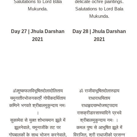
Salutations to Lord Bāla
delicate ochre paintings.
Mukunda.
Salutations to Lord Bala
Mukunda.
Day 27 | Jhula Darshan
Day 28 | Jhula Darshan
2021
2021
ॐशुष्कफलविभूषितदोलादोलिताय
ॐ राजीवाभूषितदोलारुढाय
यमुनातीरभोजनकर्त्रे गोपीकदर्थिताय
राधाराधयिताय
कम्पिने भगवते श्रीबालमुकुन्दाय नमः
राधाहृदयाम्भोजषट्पदाय
।
रासक्रीडारसास्वादिने प्रभवे
सुकामेवा से युक्त शोभायमान झूले में
श्रीबालमुकुन्दाय नमः ।
झूलनेवाले, यमुनाजीके तट पर
कमल पुष्प से आभूषित झूले में
गोपबालकों के साथ भोजन करनेवाले,
विराजित, श्री राधाजीको प्रसन्न