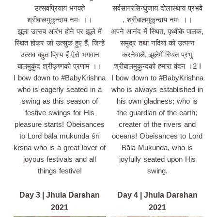
उत्सवप्रियाय भगवते
सर्वसागरसिन्धुजाय दोलास्थाय प्रभवे
श्रीबालमुकुन्दाय नमः ।।
, श्रीबालमुकुन्दाय नमः ।।
झूला उत्सव आरंभ होने पर झूले में
अपने आनंद में स्थित, पृथ्वीके पालक,
स्थित होकर जो उत्सुक हुए हैं, जिन्हें
समुद्र तथा नदियों को उत्पन्न
उत्सव बहुत प्रिय हैं ऐसे भगवान
करनेवाले, झूलेमें स्थित प्रभु
बालमुकुंद श्रीकृष्णको प्रणाम ।।
श्रीबालमुकुन्दको हमारा वंदन ।2 I
I bow down to #BabyKrishna
I bow down to #BabyKrishna
who is eagerly seated in a
who is always established in
swing as this season of
his own gladness; who is
festive swings for His
the guardian of the earth;
pleasure starts! Obeisances
creater of the rivers and
to Lord bāla mukunda śrī
oceans! Obeisances to Lord
kṛṣṇa who is a great lover of
Bāla Mukunda, who is
joyous festivals and all
joyfully seated upon His
things festive!
swing.
Day 3 | Jhula Darshan
Day 4 | Jhula Darshan
2021
2021