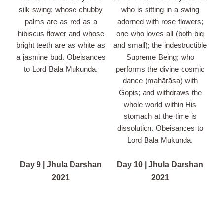
silk swing; whose chubby
who is sitting in a swing
palms are as red as a
adorned with rose flowers;
hibiscus flower and whose
one who loves all (both big
bright teeth are as white as
and small); the indestructible
a jasmine bud. Obeisances
Supreme Being; who
to Lord Bāla Mukunda.
performs the divine cosmic
dance (mahārāsa) with
Gopis; and withdraws the
whole world within His
stomach at the time is
dissolution. Obeisances to
Lord Bala Mukunda.
Day 9 | Jhula Darshan
Day 10 | Jhula Darshan
2021
2021