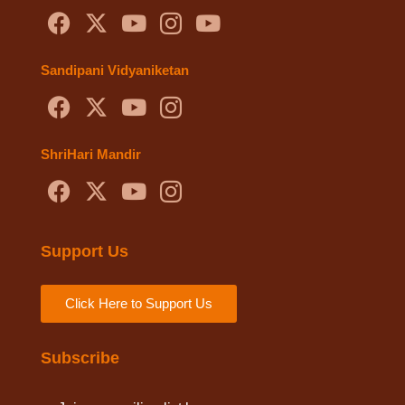
Sandipani Vidyaniketan
ShriHari Mandir
Support Us
Click Here to Support Us
Subscribe