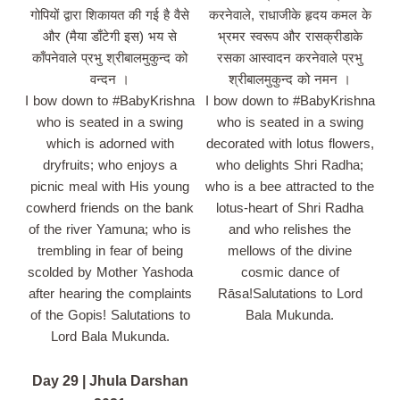
गोपियों द्वारा शिकायत की गई है वैसे
करनेवाले, राधाजीके हृदय कमल के
और (मैया डाँटेगी इस) भय से
भ्रमर स्वरूप और रासक्रीडाके
काँपनेवाले प्रभु श्रीबालमुकुन्द को
रसका आस्वादन करनेवाले प्रभु
वन्दन ।
श्रीबालमुकुन्द को नमन ।
I bow down to #BabyKrishna
I bow down to #BabyKrishna
who is seated in a swing
who is seated in a swing
which is adorned with
decorated with lotus flowers,
dryfruits; who enjoys a
who delights Shri Radha;
picnic meal with His young
who is a bee attracted to the
cowherd friends on the bank
lotus-heart of Shri Radha
of the river Yamuna; who is
and who relishes the
trembling in fear of being
mellows of the divine
scolded by Mother Yashoda
cosmic dance of
after hearing the complaints
Rāsa!Salutations to Lord
of the Gopis! Salutations to
Bala Mukunda.
Lord Bala Mukunda.
Day 29 | Jhula Darshan