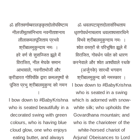
ॐ हरितवर्णाम्बरालङ्कृतदोलोपविष्टाय
ॐ धवलपटावृत्तदोलासंस्थिताय
नीलजीमूतसंनिभाय नवनीताशनाय
धृतगोवर्धनाचलाय धवलाश्वसारथिने
लीलाकमलपूजिताय प्रभवे
विभवे श्रीबालमुकुन्दाय नमः ।
श्रीबालमुकुन्दाय नमः ।
श्वेत वस्त्रों से परिभूषित झूले में
हरे वर्ण से सुसज्जित झूले में
विराजित, गोवर्धन पर्वत को धारण
विराजित, नील मेघके समान
करनेवाले और श्वेत अश्वोंवाले रथके
आभावाले, नवनीतभोजी और
(अर्जुनके) सारथी भगवान
क्रीडारत गोपियोंके द्वारा कमलपुष्पों से
श्रीबालमुकुन्द को नमस्कार ।
पूजित प्रभु श्रीबालमुकुन्द को नमन
I bow down to #BabyKrishna
।
who is seated in a swing
I bow down to #BabyKrishna
which is adorned with snow-
who is seated beautifully in a
white silk; who upholds the
decorated swing with green
Govardhana mountain; and
colours, who is having blue
who is the charioteer of the
cloud glow, one who enjoys
white-horsed chariot of
eating butter, and always
Arjuna! Obeisances to Lord