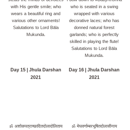
with His gentle smile; who
who is seated in a swing
wears a beautiful ring and
wrapped with various
various other ornaments!
decorative laces; who has
Salutations to Lord Bāla
donned natural forest
Mukunda.
garlands; who is perfectly
skilled in playing the flute!
Salutations to Lord Bāla
Mukunda.
Day 15 | Jhula Darshan
Day 16 | Jhula Darshan
2021
2021
ॐ अशोकपत्राच्छादितदोलादोलिताय
ॐ मेघवर्णाम्बरभूषितदोलासीनाय