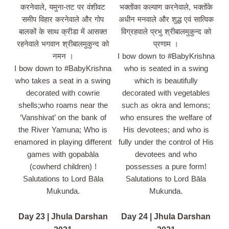
करनेवाले, यमुना-तट पर वंशीवट
भक्तोंका कल्याण करनेवाले, भक्तोंके
समीप विहार करनेवाले और गोप
अधीन मनवाले और शुद्ध एवं सात्विक
बालकों के साथ क्रीडा में आसक्त
विग्रहवाले प्रभु श्रीबालमुकुन्द को
रहनेवाले भगवान श्रीबालमुकुन्द को
प्रणाम ।
नमन ।
I bow down to #BabyKrishna
I bow down to #BabyKrishna
who is seated in a swing
who takes a seat in a swing
which is beautifully
decorated with cowrie
decorated with vegetables
shells;who roams near the
such as okra and lemons;
‘Vanshivat’ on the bank of
who ensures the welfare of
the River Yamuna; Who is
His devotees; and who is
enamored in playing different
fully under the control of His
games with gopabāla
devotees and who
(cowherd children) !
possesses a pure form!
Salutations to Lord Bāla
Salutations to Lord Bāla
Mukunda.
Mukunda.
Day 23 | Jhula Darshan
Day 24 | Jhula Darshan