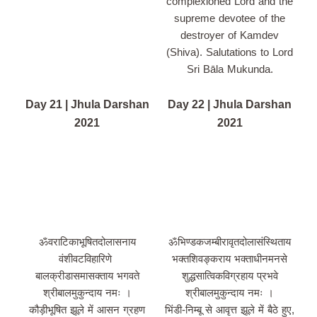
complexioned Lord and the
supreme devotee of the
destroyer of Kamdev
(Shiva). Salutations to Lord
Sri Bāla Mukunda.
Day 21 | Jhula Darshan
Day 22 | Jhula Darshan
2021
2021
ॐवराटिकाभूषितदोलासनाय
ॐभिण्डकजम्बीरावृतदोलासंस्थिताय
वंशीवटविहारिणे
भक्तशिवङ्कराय भक्ताधीनमनसे
बालक्रीडासमासक्ताय भगवते
शुद्धसात्विकविग्रहाय प्रभवे
श्रीबालमुकुन्दाय नमः ।
श्रीबालमुकुन्दाय नमः ।
कौड़ीभूषित झूले में आसन ग्रहण
भिंडी-निम्बू से आवृत्त झूले में बैठे हुए,