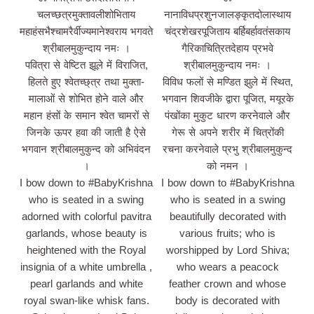
चलच्‍छत्रमुक्तावलीशोभिताय
नानाविधप्रशुनजालङ्कृतदोलास्थाय
महाहंसभैश्‍चामरैर्वीज्‍यमानेश्वराय भगवते
चंद्रशेखरपूजिताय बर्हिबर्हावतंसकाय
श्रीबालमुकुन्दाय नमः ।
गैरिकाचित्रितदेहाय प्रभवे
पवित्रा से वेष्टित झूले में विराजित,
श्रीबालमुकुन्दाय नमः ।
हिलते हुए श्वेतच्छ्त्र तथा मुक्ता-
विविध फलों से मण्डित झुले में स्थित,
मालाओं से शोभित होने वाले और
भगवान शिवजीके द्वारा पूजित, मयूरके
महान हंसों के समान श्वेत चामरों से
पंखोंका मुकुट धारण करनेवाले और
जिनके ऊपर हवा की जाती है ऐसे
गेरू से अपने शरीर में चित्रोंकी
भगवान श्रीबालमुकुन्द को अभिवंदन
रचना करनेवाले प्रभु श्रीबालमुकुन्द
।
को नमन ।
I bow down to #BabyKrishna
I bow down to #BabyKrishna
who is seated in a swing
who is seated in a swing
adorned with colorful pavitra
beautifully decorated with
garlands, whose beauty is
various fruits; who is
heightened with the Royal
worshipped by Lord Shiva;
insignia of a white umbrella ,
who wears a peacock
pearl garlands and white
feather crown and whose
royal swan-like whisk fans.
body is decorated with