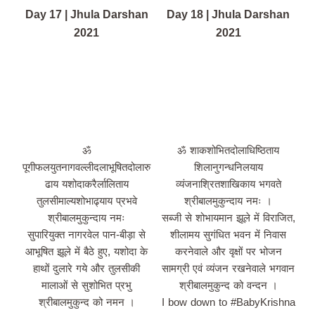
Day 17 | Jhula Darshan
Day 18 | Jhula Darshan
2021
2021
ॐ
ॐ शाकशोभितदोलाधिष्ठिताय
पूगीफलयुतनागवल्लीदलाभूषितदोलारु
शिलानुगन्धनिलयाय
ढाय यशोदाकरैर्लालिताय
व्यंजनाश्रितशाखिकाय भगवते
तुलसीमाल्यशोभाढ्याय प्रभवे
श्रीबालमुकुन्दाय नमः ।
श्रीबालमुकुन्दाय नमः
सब्जी से शोभायमान झूले में विराजित,
सुपारियुक्त नागरवेल पान-बीड़ा से
शीलामय सुगंधित भवन में निवास
आभूषित झूले में बैठे हुए, यशोदा के
करनेवाले और वृक्षों पर भोजन
हाथों दुलारे गये और तुलसीकी
सामग्री एवं व्यंजन रखनेवाले भगवान
मालाओं से सुशोभित प्रभु
श्रीबालमुकुन्द को वन्दन ।
श्रीबालमुकुन्द को नमन ।
I bow down to #BabyKrishna