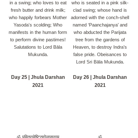
in a swing; who loves to eat
who is seated in a pink silk-
fresh butter and drink milk;
clad swing; whose hand is
who happily forbears Mother
adorned with the conch-shell
Yasoda's scolding; Who
named ‘Paanchajanya’ and
manifests in the human form
who abducted the Parijata
to perform divine pastimes!
tree from the gardens of
Salutations to Lord Bāla
Heaven, to destroy Indra’s
Mukunda.
false pride. Obeisances to
Lord Sri Bāla Mukunda.
Day 25 | Jhula Darshan
Day 26 | Jhula Darshan
2021
2021
ॐ पवित्रावेष्टितदोलासनाय
ॐ