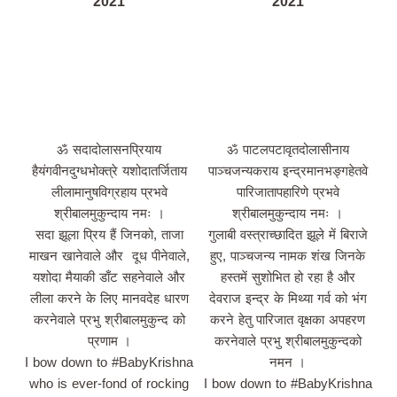
2021
2021
ॐ सदादोलासनप्रियाय
ॐ पाटलपटावृतदोलासीनाय
हैयंगवीनदुग्धभोक्त्रे यशोदातर्जिताय
पाञ्चजन्यकराय इन्द्रमानभङ्गहेतवे
लीलामानुषविग्रहाय प्रभवे
पारिजातापहारिणे प्रभवे
श्रीबालमुकुन्दाय नमः ।
श्रीबालमुकुन्दाय नमः ।
सदा झूला प्रिय हैं जिनको, ताजा
गुलाबी वस्त्राच्छादित झूले में बिराजे
माखन खानेवाले और दूध पीनेवाले,
हुए, पाञ्चजन्य नामक शंख जिनके
यशोदा मैयाकी डाँट सहनेवाले और
हस्तमें सुशोभित हो रहा है और
लीला करने के लिए मानवदेह धारण
देवराज इन्द्र के मिथ्या गर्व को भंग
करनेवाले प्रभु श्रीबालमुकुन्द को
करने हेतु पारिजात वृक्षका अपहरण
प्रणाम ।
करनेवाले प्रभु श्रीबालमुकुन्दको
I bow down to #BabyKrishna
नमन ।
who is ever-fond of rocking
I bow down to #BabyKrishna