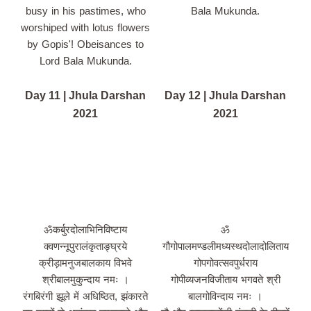
busy in his pastimes, who
Bala Mukunda.
worshiped with lotus flowers
by Gopis'! Obeisances to
Lord Bala Mukunda.
Day 11 | Jhula Darshan
Day 12 | Jhula Darshan
2021
2021
ॐकर्बुरदोलाभिनिविष्टाय
ॐ
क्वणन्नूपुरालंकृताङ्घ्रये
गौगोपालमण्डलीमध्यस्थदोलादोलिताय
क्रीड़ामनुजबालकाय विभवे
गोपगोवत्सवपुर्धराय
श्रीबालमुकुन्दाय नमः ।
गोपीव्यजनविजीताय भगवते श्री
रंगबिरंगी झूले में अधिष्ठित, झंकारते
बालगोविन्दाय नमः ।