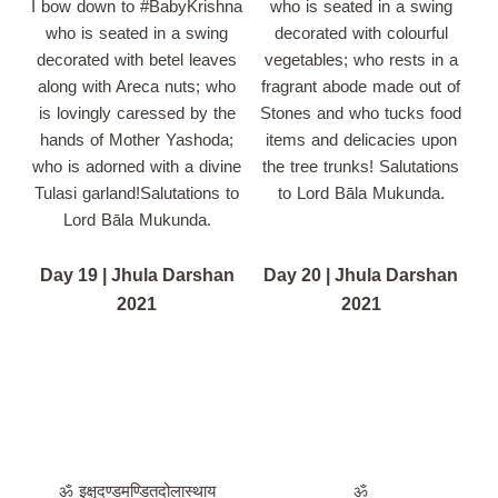
I bow down to #BabyKrishna
who is seated in a swing
who is seated in a swing
decorated with colourful
decorated with betel leaves
vegetables; who rests in a
along with Areca nuts; who
fragrant abode made out of
is lovingly caressed by the
Stones and who tucks food
hands of Mother Yashoda;
items and delicacies upon
who is adorned with a divine
the tree trunks! Salutations
Tulasi garland!Salutations to
to Lord Bāla Mukunda.
Lord Bāla Mukunda.
Day 19 | Jhula Darshan
Day 20 | Jhula Darshan
2021
2021
ॐ इक्षुदण्डमण्डितदोलास्थाय
ॐ