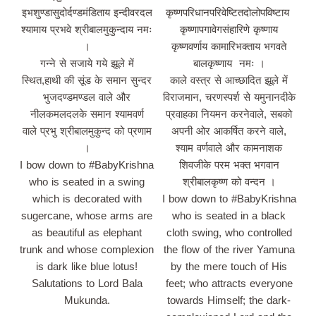
इभशुण्‍डासुदोर्दण्‍डमंडिताय इन्दीवरदल
कृष्णपरिधानपरिवेष्टितदोलोपविष्टाय
श्यामाय प्रभवे श्रीबालमुकुन्दाय नमः
कृष्णापगावेगसंहारिणे कृष्णाय
।
कृष्णवर्णाय कामारिभक्ताय भगवते
गन्ने से सजाये गये झूले में
बालकृष्णाय नमः ।
स्थित,हाथी की सूंड के समान सुन्‍दर
काले वस्त्र से आच्छादित झूले में
भुजदण्‍डमण्‍डल वाले और
विराजमान, चरणस्पर्श से यमुनानदीके
नीलकमलदलके समान श्यामवर्ण
प्रवाहका नियमन करनेवाले, सबको
वाले प्रभु श्रीबालमुकुन्द को प्रणाम
अपनी ओर आकर्षित करने वाले,
।
श्याम वर्णवाले और कामनाशक
I bow down to #BabyKrishna
शिवजीके परम भक्त भगवान
who is seated in a swing
श्रीबालकृष्ण को वन्दन ।
which is decorated with
I bow down to #BabyKrishna
sugercane, whose arms are
who is seated in a black
as beautiful as elephant
cloth swing, who controlled
trunk and whose complexion
the flow of the river Yamuna
is dark like blue lotus!
by the mere touch of His
Salutations to Lord Bala
feet; who attracts everyone
Mukunda.
towards Himself; the dark-