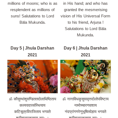
millions of moons; who is as
in His hand; and who has
resplendent as millions of
granted the mesmerising
suns! Salutations to Lord
vision of His Universal Form
Bāla Mukunda.
to his friend, Arjuṇa !
Salutations to Lord Bāla
Mukunda.
Day 5 | Jhula Darshan
Day 6 | Jhula Darshan
2021
2021
ॐ कौसुम्भांशुमण्डिततदोलाधिष्ठिताय
ॐ नानाविधकुसुमावृत्तदोलोपविष्टाय
कल्पपादपसंस्थियाय
नामोच्चारणवशाय
कटिसूत्रविराजिताय भगवते
नंदप्रांगणरेणुभूषितदेहाय भगवते
श्रीबालमुकुन्दाय नमः ।
श्रीबालमुकुन्दाय नमः ।