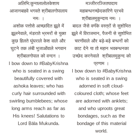
अलिभि:कुन्‍तलालोलकेशाय
मञ्जीररञ्जितपादाय
आजानबाहवे भगवते श्रीबालगोपालाय
महाबन्‍धनच्‍छेदकारिणे प्रभवे
नमः ।
श्रीबालमुकुन्दाय नमः ।
अशोक पत्तोसे आच्छादित झूले में
बादल जैसे वर्णके वस्त्रों से सुशोभित
झूलनेवाले, मंडराते भ्रमरों से युक्‍त
झूले में विराजमान, पैजनी से सुशोभित
कुछ हिलते घुंघराले केश वाले और
चरणोंवाले और बड़े-बड़े बन्‍धनों को
घुटने तक लंबी भुजाओंवाले भगवान
काट देने या तो महान भवबन्‍धनका
श्रीबालगोपाल को वन्दन ।
उच्‍छेद करनेवाले श्रीबालमुकुन्द को
I bow down to #BabyKrishna
प्रणाम ।
who is seated in a swing
I bow down to #BabyKrishna
beautifully covered with
who is seated in a swing
ashoka leaves; who has
adorned in soft cloud-
curly hair surrounded with
coloured cloth; whose feet
swirling bumblebees; whose
are adorned with anklets;
long arms reach as far as
and who uproots great
His knees! Salutations to
bondages, such as the
Lord Bāla Mukunda.
bondage of this material
world.