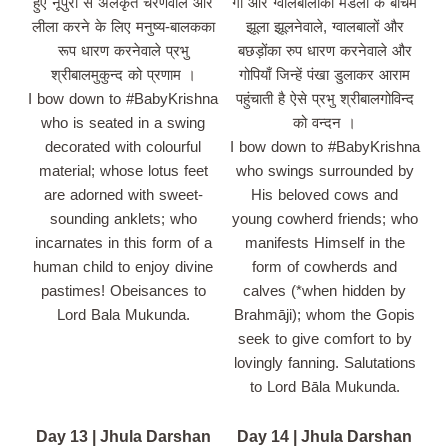
हुए नूपुरों से अलंकृत चरणवाले और
गौ और ग्वालबालोंकी मंडली के बीचमें
लीला करने के लिए मनुष्य-बालकका
झूला झूलनेवाले, ग्वालबालों और
रूप धारण करनेवाले प्रभु
बछड़ोंका रुप धारण करनेवाले और
श्रीबालमुकुन्द को प्रणाम ।
गोपियाँ जिन्हें पंखा डुलाकर आराम
I bow down to #BabyKrishna
पहुंचाती है ऐसे प्रभु श्रीबालगोविन्द
who is seated in a swing
को वन्दन ।
decorated with colourful
I bow down to #BabyKrishna
material; whose lotus feet
who swings surrounded by
are adorned with sweet-
His beloved cows and
sounding anklets; who
young cowherd friends; who
incarnates in this form of a
manifests Himself in the
human child to enjoy divine
form of cowherds and
pastimes! Obeisances to
calves (*when hidden by
Lord Bala Mukunda.
Brahmāji); whom the Gopis
seek to give comfort to by
lovingly fanning. Salutations
to Lord Bāla Mukunda.
Day 13 | Jhula Darshan
Day 14 | Jhula Darshan