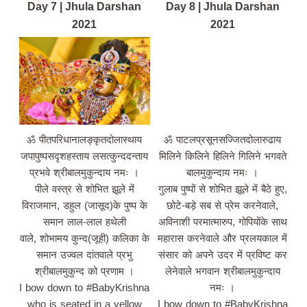
Day 7 | Jhula Darshan
Day 8 | Jhula Darshan
2021
2021
ॐ पीतपरिधानालङ्कृतदोलास्थाय
ॐ पाटलप्रसूनसज्जितदोलारुढाय
जपापुष्‍पसदृशहस्‍ताय लसत्‍कुन्‍ददन्‍ताय
मिलिने किलिने हिलिने गिलिने भगवते
प्रभवे श्रीबालमुकुन्दाय नमः ।
बालमुकुन्दाय नमः ।
पीले वस्त्र से शोभित झूले में
गुलाब पुष्पों से शोभित झूले में बैठे हुए,
विराजमान, डहुल (जासूद)के पुष्प के
छोटे-बड़े सब से प्रेम करनेवाले,
समान लाल-लाल हथेली
अविनाशी परमात्मारुप, गोपियोंके साथ
वाले, शोभामय कुन्‍द(जूही) कलिका के
महारास करनेवाले और प्रलयकाल में
समान उज्वल दांतवाले प्रभु
संसार को अपने उदर में प्रविष्ट कर
श्रीबालमुकुन्द को प्रणाम ।
लेनेवाले भगवान श्रीबालमुकुन्दाय
I bow down to #BabyKrishna
नमः ।
who is seated in a yellow
I bow down to #BabyKrishna